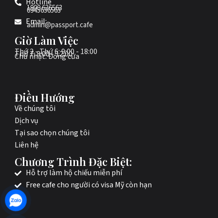
Hotline
1900 636563
0945636563
Email:
admin@passport.cafe
Giờ Làm Việc
Thứ 2 - Thứ 6: 9:00 - 18:00
Thứ 7: 8:00 - 12:00
Chủ nhật: Đóng cửa
Điều Hướng
Về chúng tôi
Dịch vụ
Tại sao chọn chúng tôi
Liên hệ
Chương Trình Đặc Biệt:
Hỗ trợ làm hộ chiếu miễn phí
Free cafe cho người có visa Mỹ còn hạn